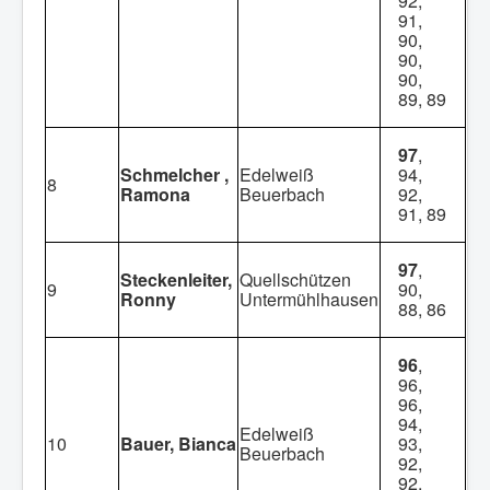
92,
91,
90,
90,
90,
89, 89
97
,
Schmelcher ,
Edelweiß
94,
8
Ramona
Beuerbach
92,
91, 89
97
,
Steckenleiter,
Quellschützen
9
90,
Ronny
Untermühlhausen
88, 86
96
,
96,
96,
94,
Edelweiß
10
Bauer, Bianca
93,
Beuerbach
92,
92,