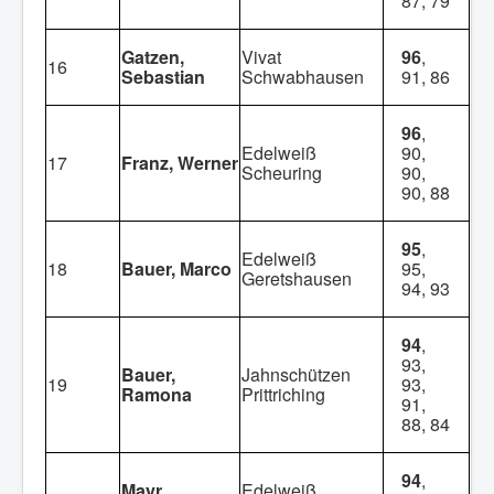
87, 79
Gatzen,
Vivat
96
,
16
Sebastian
Schwabhausen
91, 86
96
,
Edelweiß
90,
17
Franz, Werner
Scheuring
90,
90, 88
95
,
Edelweiß
18
Bauer, Marco
95,
Geretshausen
94, 93
94
,
93,
Bauer,
Jahnschützen
19
93,
Ramona
Prittriching
91,
88, 84
94
,
Mayr,
Edelweiß