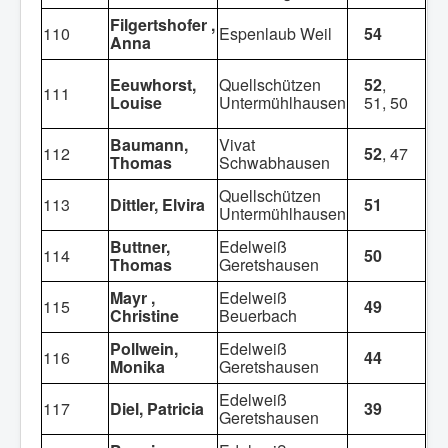
Filgertshofer ,
110
Espenlaub Weil
54
Anna
Eeuwhorst,
Quellschützen
52
,
111
Louise
Untermühlhausen
51, 50
Baumann,
Vivat
112
52
, 47
Thomas
Schwabhausen
Quellschützen
113
Dittler, Elvira
51
Untermühlhausen
Buttner,
Edelweiß
114
50
Thomas
Geretshausen
Mayr ,
Edelweiß
115
49
Christine
Beuerbach
Pollwein,
Edelweiß
116
44
Monika
Geretshausen
Edelweiß
117
Diel, Patricia
39
Geretshausen