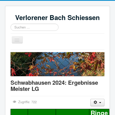
Verlorener Bach Schiessen
Suchen
...
Navigation
an/aus
Home
REGELWERK
ERGEBNISSE
HISTORIE
FOTOS
Schwabhausen 2024: Ergebnisse
IMPRESSUM
Meister LG
Zugriffe: 722
Ringe