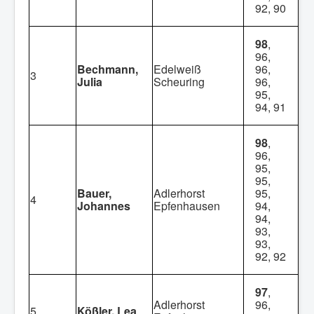
92, 90
98
,
96,
Bechmann,
Edelweiß
96,
3
Julia
Scheuring
96,
95,
94, 91
98
,
96,
95,
95,
Bauer,
Adlerhorst
95,
4
Johannes
Epfenhausen
94,
94,
93,
93,
92, 92
97
,
Adlerhorst
96,
5
Kößler, Lea