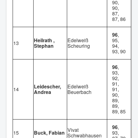
90,
90,
87,
87, 86
96
,
Heilrath ,
Edelweiß
95,
13
Stephan
Scheuring
94,
93, 90
96
,
93,
92,
91,
Leidescher,
Edelweiß
14
91,
Andrea
Beuerbach
90,
89,
89,
89, 85
96
,
Vivat
15
Buck, Fabian
93,
Schwabhausen