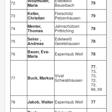
Wölzmüller,
Edelweiß
72
79
Maria
Beuerbach
Keller,
Freischütz
73
79
Christian
Petzenhausen
Menter,
Jahnschützen
74
78
Thomas
Prittriching
Seirer ,
Edelweiß
75
78
Andreas
Geretshausen
Bauer, Eva-
76
Espenlaub Weil
78
Maria
77
,
73,
Vivat
73,
77
Buck, Markus
Schwabhausen
72,
72,
66, 59
78
Jakob, Walter
Espenlaub Weil
77