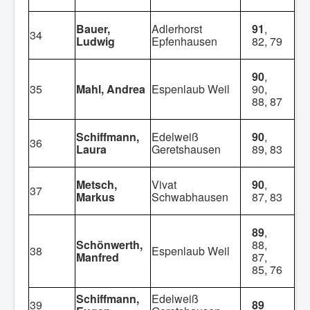
Bauer,
Adlerhorst
91
,
34
Ludwig
Epfenhausen
82, 79
90
,
35
Mahl, Andrea
Espenlaub Weil
90,
88, 87
Schiffmann,
Edelweiß
90
,
36
Laura
Geretshausen
89, 83
Metsch,
Vivat
90
,
37
Markus
Schwabhausen
87, 83
89
,
Schönwerth,
88,
38
Espenlaub Weil
Manfred
87,
85, 76
Schiffmann,
Edelweiß
39
89