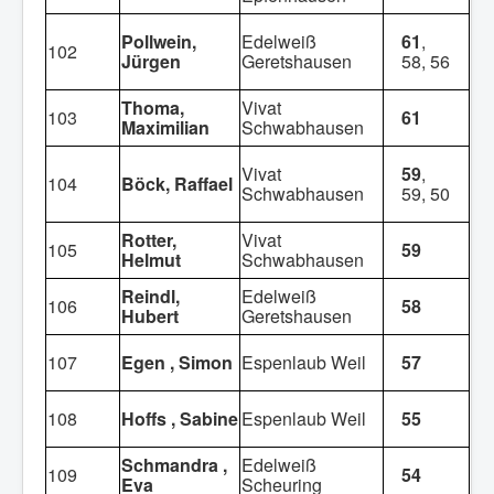
Pollwein,
Edelweiß
61
,
102
Jürgen
Geretshausen
58, 56
Thoma,
Vivat
103
61
Maximilian
Schwabhausen
Vivat
59
,
104
Böck, Raffael
Schwabhausen
59, 50
Rotter,
Vivat
105
59
Helmut
Schwabhausen
Reindl,
Edelweiß
106
58
Hubert
Geretshausen
107
Egen , Simon
Espenlaub Weil
57
108
Hoffs , Sabine
Espenlaub Weil
55
Schmandra ,
Edelweiß
109
54
Eva
Scheuring