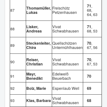
71
,
Thomamüller,
Freischütz
87
68,
Lukas
Petzenhausen
64, 63
Lisker,
Vivat
71
,
88
Andreas
Schwabhausen
68, 53
Steckenleiter,
Quellschützen
70
,
89
Chira
Untermühlhausen
67, 56
Reiser,
Vivat
70
,
90
Christian
Schwabhausen
67, 53
Mayr,
Edelweiß
91
70
Benedikt
Beuerbach
92
Bolz, Marie
Espenlaub Weil
69
Vivat
93
Klas, Barbara
68
Schwabhausen