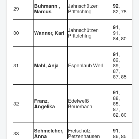
Buhmann ,
Jahnschützen
92
,
29
Marcus
Prittriching
82, 78
91
,
Jahnschützen
30
Wanner, Karl
91,
Prittriching
84, 80
91
,
89,
31
Mahl, Anja
Espenlaub Weil
89,
87,
87, 85
91
,
88,
Franz,
Edelweiß
32
88,
Angelika
Beuerbach
87,
82, 80
Schmelcher,
Freischütz
91
,
33
Anna
Petzenhausen
86, 85