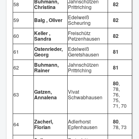
Buhmann,
Jahnschützen
58
82
Christina
Prittriching
Edelweiß
59
Balg , Oliver
82
Scheuring
Keller ,
Freischütz
60
82
Sandra
Petzenhausen
Ostenrieder,
Edelweiß
61
81
Georg
Geretshausen
Buhmann,
Jahnschützen
62
81
Rainer
Prittriching
80
,
78,
Gatzen,
Vivat
63
76,
Annalena
Schwabhausen
75,
71, 70
Zacherl,
Adlerhorst
80
,
64
Florian
Epfenhausen
78, 73