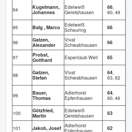
Kugelmann,
Edelweiß
66
,
94
Johannes
Geretshausen
60, 49
Edelweiß
95
Balg , Marco
66
Scheuring
Gatzen,
Vivat
96
66
Alexander
Schwabhausen
Probst,
97
Espenlaub Weil
65
Gotthard
Gatzen,
Vivat
64
,
98
Stefan
Schwabhausen
63, 62
Bauer,
Adlerhorst
64
,
99
Thomas
Epfenhausen
60, 46
Götzfried,
Edelweiß
100
63
Martin
Geretshausen
Adlerhorst
101
Jakob, Josef
62
Epfenhausen