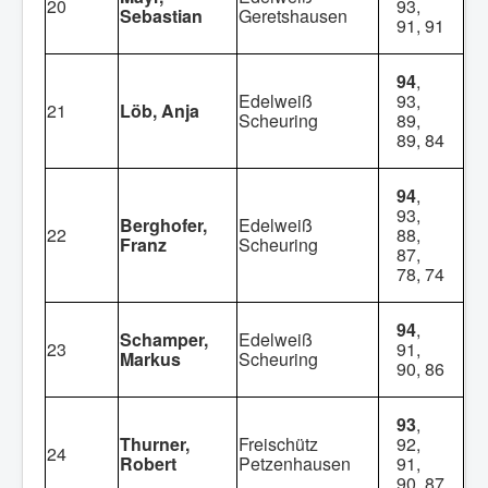
20
93,
Sebastian
Geretshausen
91, 91
94
,
Edelweiß
93,
21
Löb, Anja
Scheuring
89,
89, 84
94
,
93,
Berghofer,
Edelweiß
22
88,
Franz
Scheuring
87,
78, 74
94
,
Schamper,
Edelweiß
23
91,
Markus
Scheuring
90, 86
93
,
Thurner,
Freischütz
92,
24
Robert
Petzenhausen
91,
90, 87