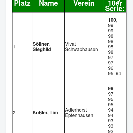
Platz
Name
Verein
10er
Serie:
100
,
99,
99,
98,
98,
Söllner,
Vivat
1
98,
Sieghild
Schwabhausen
98,
97,
97,
96,
95, 94
99
,
97,
95,
95,
Adlerhorst
94,
2
Kößler, Tim
Epfenhausen
94,
93,
93,
92,