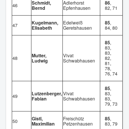
Schmidt,
Adlerhorst
86
,
46
Bernd
Epfenhausen
82, 71
Kugelmann,
Edelweiß
85
,
47
Elisabeth
Geretshausen
84, 80
85
,
83,
83,
Mutter,
Vivat
48
82,
Ludwig
Schwabhausen
81,
78,
76, 74
85
,
Lutzenberger,
Vivat
83,
49
Fabian
Schwabhausen
83,
79, 73
Gistl,
Freischütz
85
,
50
Maximilian
Petzenhausen
83, 79