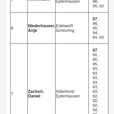
Epfenhausen
96,
95, 93
97
,
96,
Niederhauser,
Edelweiß
6
95,
Anja
Scheuring
94,
94, 93
97
,
95,
95,
95,
93,
93,
93,
93,
93,
Zacherl,
Adlerhorst
93,
7
Daniel
Epfenhausen
92,
92,
92,
92,