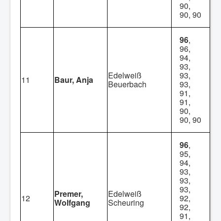
90,
90, 90
96
,
96,
94,
93,
Edelweiß
93,
11
Baur, Anja
Beuerbach
93,
91,
91,
90,
90, 90
96
,
95,
94,
93,
93,
93,
Premer,
Edelweiß
12
92,
Wolfgang
Scheuring
92,
91,