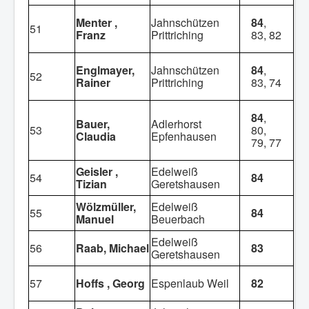
Menter ,
Jahnschützen
84
,
51
Franz
Prittriching
83, 82
Englmayer,
Jahnschützen
84
,
52
Rainer
Prittriching
83, 74
84
,
Bauer,
Adlerhorst
53
80,
Claudia
Epfenhausen
79, 77
Geisler ,
Edelweiß
54
84
Tizian
Geretshausen
Wölzmüller,
Edelweiß
55
84
Manuel
Beuerbach
Edelweiß
56
Raab, Michael
83
Geretshausen
57
Hoffs , Georg
Espenlaub Weil
82