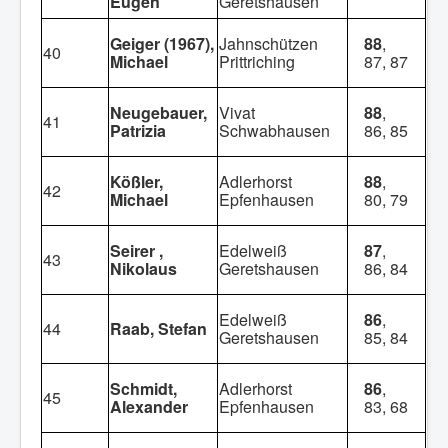
Eugen
Geretshausen
Geiger (1967),
Jahnschützen
88
,
40
Michael
Prittriching
87, 87
Neugebauer,
Vivat
88
,
41
Patrizia
Schwabhausen
86, 85
Kößler,
Adlerhorst
88
,
42
Michael
Epfenhausen
80, 79
Seirer ,
Edelweiß
87
,
43
Nikolaus
Geretshausen
86, 84
Edelweiß
86
,
44
Raab, Stefan
Geretshausen
85, 84
Schmidt,
Adlerhorst
86
,
45
Alexander
Epfenhausen
83, 68