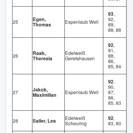
93
,
Egen,
92,
25
Espenlaub Weil
Thomas
89,
88, 88
92
,
91,
Raab,
Edelweiß
26
88,
Theresia
Geretshausen
86,
85, 84
92
,
90,
Jakob,
27
Espenlaub Weil
87,
Maximilian
86,
85, 83
Edelweiß
92
,
28
Sailer, Lea
Scheuring
83, 80