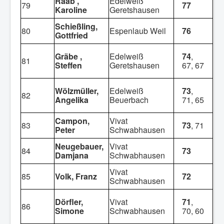
Raab ,
Edelweiß
79
77
Karoline
Geretshausen
Schießling,
80
Espenlaub Weil
76
Gottfried
Gräbe ,
Edelweiß
74
,
81
Steffen
Geretshausen
67, 67
Wölzmüller,
Edelweiß
73
,
82
Angelika
Beuerbach
71, 65
Campon,
Vivat
83
73
, 71
Peter
Schwabhausen
Neugebauer,
Vivat
84
73
Damjana
Schwabhausen
Vivat
85
Volk, Franz
72
Schwabhausen
Dörfler,
Vivat
71
,
86
Simone
Schwabhausen
70, 60