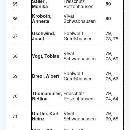
Sailer ,
Freischütz
65
80
Monika
Petzenhausen
Kroboth,
Vivat
66
80
Annette
Schwabhausen
Gschwind,
Edelweiß
79
,
67
Josef
Geretshausen
78, 75
Vivat
79
,
68
Vogt, Tobias
Schwabhausen
78, 69
Edelweiß
79
,
69
Drexl, Albert
Geretshausen
75, 66
Thomamüller,
Freischütz
79
,
70
Bettina
Petzenhausen
74, 64
Dörfler, Karl-
Vivat
79
,
71
Heinz
Schwabhausen
69, 68