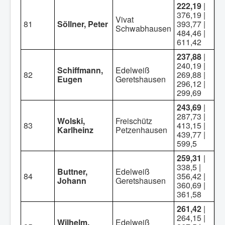
222,19
|
376,19 |
Vivat
81
Söllner, Peter
393,77 |
Schwabhausen
484,46 |
611,42
237,88
|
240,19 |
Schiffmann,
Edelweiß
82
269,88 |
Eugen
Geretshausen
296,12 |
299,69
243,69
|
287,73 |
Wolski,
Freischütz
83
413,15 |
Karlheinz
Petzenhausen
439,77 |
599,5
259,31
|
338,5 |
Buttner,
Edelweiß
84
356,42 |
Johann
Geretshausen
360,69 |
361,58
261,42
|
264,15 |
Wilhelm,
Edelweiß