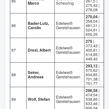
85
267,5 |
Marco
Scheuring
275,42 |
278,08
270,04
|
358,04 |
Bader-Lutz,
Edelweiß
86
481,31 |
Carolin
Geretshausen
524,81 |
650,35
275
|
373,42 |
Edelweiß
87
Drexl, Albert
405,81 |
Geretshausen
414,85 |
449,42
293,12
|
570,62 |
Seirer,
Edelweiß
88
604,85 |
Andreas
Geretshausen
701,38 |
701,77
296,58
|
474,54 |
Edelweiß
89
Wolf, Stefan
538,85 |
Geretshausen
633,46 |
806,04