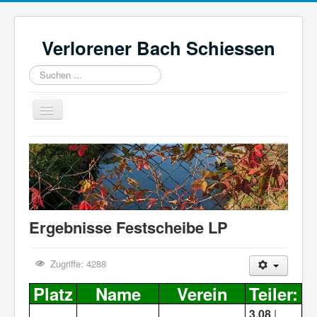
Verlorener Bach Schiessen
Suchen
...
Navigation
an/aus
Home
REGELWERK
ERGEBNISSE
HISTORIE
FOTOS
Ergebnisse Festscheibe LP
IMPRESSUM
Zugriffe: 4288
Platz
Name
Verein
Teiler:
3,08
|