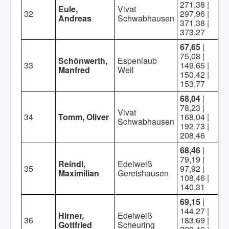
271,38 |
Eule,
Vivat
32
297,96 |
Andreas
Schwabhausen
371,38 |
373,27
67,65
|
75,08 |
Schönwerth,
Espenlaub
33
149,65 |
Manfred
Weil
150,42 |
153,77
68,04
|
78,23 |
Vivat
34
Tomm, Oliver
168,04 |
Schwabhausen
192,73 |
208,46
68,46
|
79,19 |
Reindl,
Edelweiß
35
97,92 |
Maximilian
Geretshausen
108,46 |
140,31
69,15
|
144,27 |
Hirner,
Edelweiß
36
183,69 |
Gottfried
Scheuring