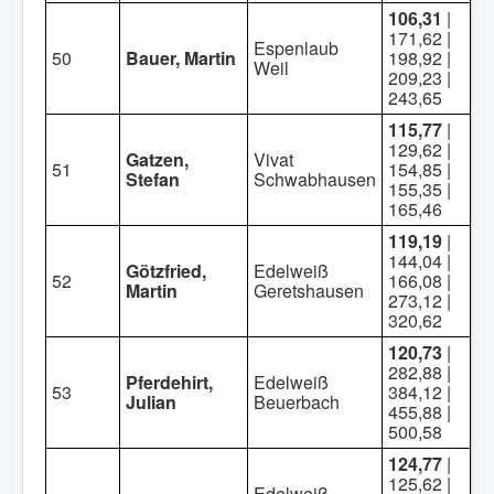
106,31
|
171,62 |
Espenlaub
50
Bauer, Martin
198,92 |
Weil
209,23 |
243,65
115,77
|
129,62 |
Gatzen,
Vivat
51
154,85 |
Stefan
Schwabhausen
155,35 |
165,46
119,19
|
144,04 |
Götzfried,
Edelweiß
52
166,08 |
Martin
Geretshausen
273,12 |
320,62
120,73
|
282,88 |
Pferdehirt,
Edelweiß
53
384,12 |
Julian
Beuerbach
455,88 |
500,58
124,77
|
125,62 |
Edelweiß