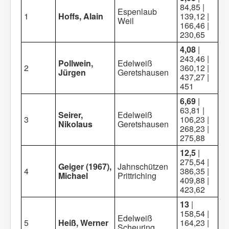
84,85 |
Espenlaub
1
Hoffs, Alain
139,12 |
Weil
166,46 |
230,65
4,08
|
243,46 |
Pollwein,
Edelweiß
2
360,12 |
Jürgen
Geretshausen
437,27 |
451
6,69
|
63,81 |
Seirer,
Edelweiß
3
106,23 |
Nikolaus
Geretshausen
268,23 |
275,88
12,5
|
275,54 |
Geiger (1967),
Jahnschützen
4
386,35 |
Michael
Prittriching
409,88 |
423,62
13
|
158,54 |
Edelweiß
5
Heiß, Werner
164,23 |
Scheuring