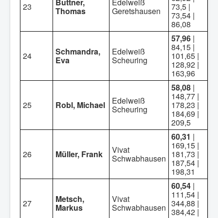
Buttner,
Edelweiß
23
73,5 |
Thomas
Geretshausen
73,54 |
86,08
57,96
|
84,15 |
Schmandra,
Edelweiß
24
101,65 |
Eva
Scheuring
128,92 |
163,96
58,08
|
148,77 |
Edelweiß
25
Robl, Michael
178,23 |
Scheuring
184,69 |
209,5
60,31
|
169,15 |
Vivat
26
Müller, Frank
181,73 |
Schwabhausen
187,54 |
198,31
60,54
|
111,54 |
Metsch,
Vivat
27
344,88 |
Markus
Schwabhausen
384,42 |