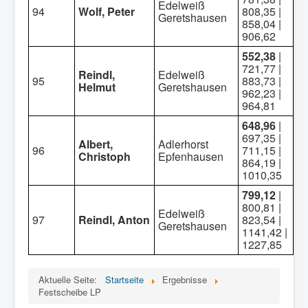
Edelweiß
94
Wolf, Peter
808,35 |
Geretshausen
858,04 |
906,62
552,38
|
721,77 |
Reindl,
Edelweiß
95
883,73 |
Helmut
Geretshausen
962,23 |
964,81
648,96
|
697,35 |
Albert,
Adlerhorst
96
711,15 |
Christoph
Epfenhausen
864,19 |
1010,35
799,12
|
800,81 |
Edelweiß
97
Reindl, Anton
823,54 |
Geretshausen
1141,42 |
1227,85
Aktuelle Seite:
Startseite
Ergebnisse
Festscheibe LP