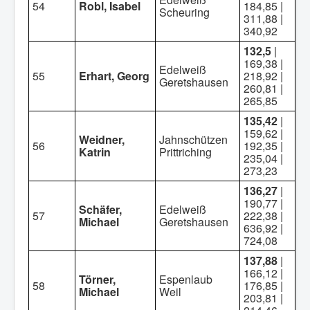
54
Robl, Isabel
184,85 |
Scheuring
311,88 |
340,92
132,5
|
169,38 |
Edelweiß
55
Erhart, Georg
218,92 |
Geretshausen
260,81 |
265,85
135,42
|
159,62 |
Weidner,
Jahnschützen
56
192,35 |
Katrin
Prittriching
235,04 |
273,23
136,27
|
190,77 |
Schäfer,
Edelweiß
57
222,38 |
Michael
Geretshausen
636,92 |
724,08
137,88
|
166,12 |
Törner,
Espenlaub
58
176,85 |
Michael
Weil
203,81 |