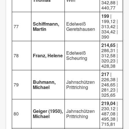
342,88 |
440,77
199
|
199,12 |
Schiffmann,
Edelweiß
77
313,42 |
Martin
Geretshausen
334,42 |
390
214,65
|
286,31 |
Edelweiß
78
Franz, Helene
312,58 |
Scheuring
320,23 |
428,38
217
|
226,38 |
Buhmann,
Jahnschützen
79
246,65 |
Michael
Prittriching
281,23 |
325,65
219,04
|
230,12 |
Geiger (1950),
Jahnschützen
80
487,08 |
Michael
Prittriching
495,38 |
715,81