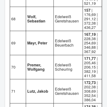
521,19
157
|
176,69 |
Wolf,
Edelweiß
68
291,12 |
Sebastian
Geretshausen
372,38 |
436,27
167,19
|
228,38 |
Edelweiß
69
Mayr, Peter
254,69 |
Beuerbach
346,88 |
367,92
171,77
|
205,46 |
Premer,
Edelweiß
70
206,15 |
Wolfgang
Scheuring
382,19 |
411,58
172,73
|
202,38 |
Edelweiß
71
Lutz, Jakob
308,69 |
Geretshausen
352,54 |
386,04
174,38
|