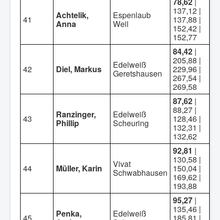
78,62
|
137,12 |
Achtelik,
Espenlaub
41
137,88 |
Anna
Weil
152,42 |
152,77
84,42
|
205,88 |
Edelweiß
42
Diel, Markus
229,96 |
Geretshausen
267,54 |
269,58
87,62
|
88,27 |
Ranzinger,
Edelweiß
43
128,46 |
Phillip
Scheuring
132,31 |
132,62
92,81
|
130,58 |
Vivat
44
Müller, Karin
150,04 |
Schwabhausen
169,62 |
193,88
95,27
|
135,46 |
Penka,
Edelweiß
45
185,81 |