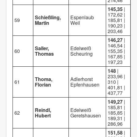
214,46
145,35
|
172,62 |
Schießling,
Espenlaub
59
185,81 |
Martin
Weil
190,23 |
203,46
146,27
|
146,54 |
Sailer,
Edelweiß
60
155,35 |
Thomas
Scheuring
167,85 |
197,23
148
|
233,96 |
Thoma,
Adlerhorst
61
310 |
Florian
Epfenhausen
401,81 |
437,77
149,27
|
185,81 |
Reindl,
Edelweiß
62
185,85 |
Hubert
Geretshausen
189,31 |
286,96
151,58
|