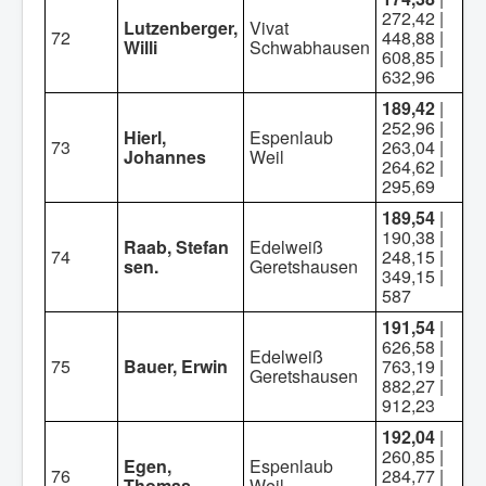
272,42 |
Lutzenberger,
Vivat
72
448,88 |
Willi
Schwabhausen
608,85 |
632,96
189,42
|
252,96 |
Hierl,
Espenlaub
73
263,04 |
Johannes
Weil
264,62 |
295,69
189,54
|
190,38 |
Raab, Stefan
Edelweiß
74
248,15 |
sen.
Geretshausen
349,15 |
587
191,54
|
626,58 |
Edelweiß
75
Bauer, Erwin
763,19 |
Geretshausen
882,27 |
912,23
192,04
|
260,85 |
Egen,
Espenlaub
76
284,77 |
Thomas
Weil