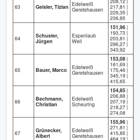
208,12 |
Edelweiß
63
Geisler, Tizian
217,81 |
Geretshausen
229,35 |
236,85
151,96
|
193,73 |
Schuster,
Espenlaub
64
203,81 |
Jürgen
Weil
296,27 |
343,92
153,08
|
161,69 |
Edelweiß
65
Bauer, Marco
175,46 |
Geretshausen
345,19 |
415,65
154,85
|
206,88 |
Bechmann,
Edelweiß
66
207,19 |
Christian
Scheuring
218,27 |
274,08
155,96
|
271,81 |
Grünecker,
Edelweiß
67
415,85 |
Albert
Geretshausen
464,19 |