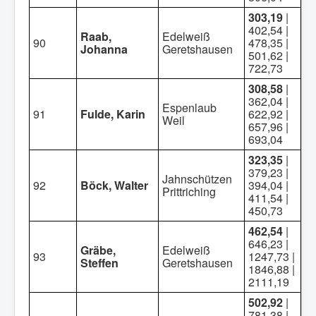
303,19
|
402,54 |
Raab,
Edelweiß
90
478,35 |
Johanna
Geretshausen
501,62 |
722,73
308,58
|
362,04 |
Espenlaub
91
Fulde, Karin
622,92 |
Weil
657,96 |
693,04
323,35
|
379,23 |
Jahnschützen
92
Böck, Walter
394,04 |
Prittriching
411,54 |
450,73
462,54
|
646,23 |
Gräbe,
Edelweiß
93
1247,73 |
Steffen
Geretshausen
1846,88 |
2111,19
502,92
|
781,38 |